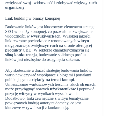
zwiększać swoją widoczność i zdobywać większy
ruch
organiczny
.
Link building w branży konopnej
Budowanie linków jest kluczowym elementem strategii
SEO w branży konopnej, co pozwala na zwiększenie
widoczności w
wyszukiwarkach
. Wysokiej jakości
linki zwrotne pochodzące z renomowanych
witryn
mogą znacząco
zwiększyć ruch
na stronie oferującej
produkty
CBD. W sektorze charakteryzującym się
silną konkurencją
, budowanie solidnego profilu
linków jest niezbędne do osiągnięcia sukcesu.
Aby skutecznie wdrażać strategię budowania linków,
warto nawiązywać współpracę z blogami i portalami
publikującymi
artykuły na temat konopi
.
Umieszczanie wartościowych treści na takich
stronach
może przyciągnąć nowych
użytkowników
i poprawić
pozycję
witryny
w wynikach wyszukiwania.
Dodatkowo, linki zewnętrzne z witryn tematycznie
powiązanych budują autorytet domeny, co jest
kluczowe w rywalizacji z konkurencją.