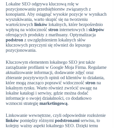
Lokalne SEO odgrywa kluczową rolę w
pozycjonowaniu przedsiębiorstw związanych z
konopiami. Aby osiągnąć wysokie pozycje w wynikach
wyszukiwania, warto skupić się na tworzeniu
wartościowych
linków
lokalnych, które bezpośrednio
wpłyną na widoczność
stron
internetowych i
sklepów
oferujących produkty z marihuany. Optymalizacja
podstron
z uwzględnieniem lokalnych słów
kluczowych przyczyni się również do lepszego
pozycjonowania.
Kluczowym elementem lokalnego SEO jest także
zarządzanie profilami w Google Moja Firma. Regularne
aktualizowanie informacji, dodawanie zdjęć oraz
zbieranie pozytywnych opinii od klientów to działania,
które mogą znacząco poprawić widoczność
stron
na
lokalnym rynku. Warto również zwrócić uwagę na
lokalne katalogi i serwisy, gdzie można dodać
informacje o swojej działalności, co dodatkowo
wzmocni strategię
marketingową
.
Linkowanie wewnętrzne, czyli odpowiednie rozłożenie
linków
pomiędzy różnymi
podstronami
serwisu, to
kolejny ważny aspekt lokalnego SEO. Dzięki temu