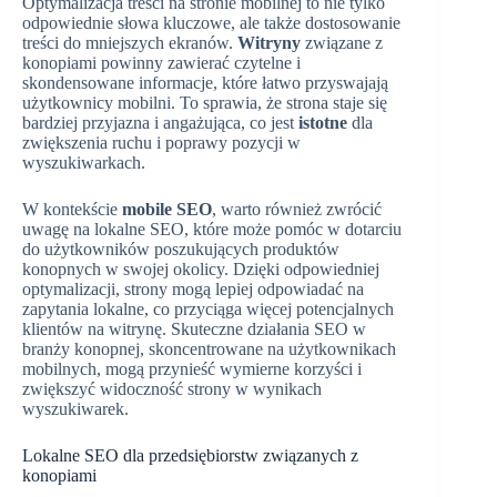
Optymalizacja treści na stronie mobilnej to nie tylko
odpowiednie słowa kluczowe, ale także dostosowanie
treści do mniejszych ekranów.
Witryny
związane z
konopiami powinny zawierać czytelne i
skondensowane informacje, które łatwo przyswajają
użytkownicy mobilni. To sprawia, że strona staje się
bardziej przyjazna i angażująca, co jest
istotne
dla
zwiększenia ruchu i poprawy pozycji w
wyszukiwarkach.
W kontekście
mobile SEO
, warto również zwrócić
uwagę na lokalne SEO, które może pomóc w dotarciu
do użytkowników poszukujących produktów
konopnych w swojej okolicy. Dzięki odpowiedniej
optymalizacji, strony mogą lepiej odpowiadać na
zapytania lokalne, co przyciąga więcej potencjalnych
klientów na witrynę. Skuteczne działania SEO w
branży konopnej, skoncentrowane na użytkownikach
mobilnych, mogą przynieść wymierne korzyści i
zwiększyć widoczność strony w wynikach
wyszukiwarek.
Lokalne SEO dla przedsiębiorstw związanych z
konopiami