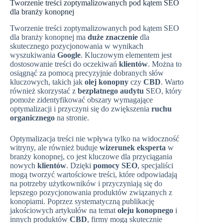
Tworzenie treści zoptymalizowanych pod kątem SEO
dla branży konopnej
Tworzenie treści zoptymalizowanych pod kątem SEO
dla branży konopnej ma
duże znaczenie
dla
skutecznego pozycjonowania w wynikach
wyszukiwania
Google
. Kluczowym elementem jest
dostosowanie treści do oczekiwań
klientów
. Można to
osiągnąć za pomocą precyzyjnie dobranych słów
kluczowych, takich jak
olej konopny
czy
CBD
. Warto
również skorzystać z
bezpłatnego audytu
SEO, który
pomoże zidentyfikować obszary wymagające
optymalizacji i przyczyni się do zwiększenia
ruchu
organicznego
na stronie.
Optymalizacja treści nie wpływa tylko na widoczność
witryny, ale również buduje
wizerunek eksperta
w
branży konopnej, co jest kluczowe dla przyciągania
nowych
klientów
. Dzięki
pomocy SEO
, specjaliści
mogą tworzyć wartościowe treści, które odpowiadają
na potrzeby użytkowników i przyczyniają się do
lepszego pozycjonowania produktów związanych z
konopiami. Poprzez systematyczną publikację
jakościowych artykułów na temat
oleju konopnego
i
innych produktów
CBD
, firmy mogą skutecznie