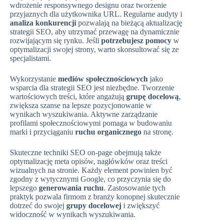
wdrożenie responsywnego designu oraz tworzenie
przyjaznych dla użytkownika URL. Regularne audyty i
analiza konkurencji
pozwalają na bieżącą aktualizację
strategii SEO, aby utrzymać przewagę na dynamicznie
rozwijającym się rynku. Jeśli
potrzebujesz pomocy
w
optymalizacji swojej strony, warto skonsultować się ze
specjalistami.
Wykorzystanie
mediów społecznościowych
jako
wsparcia dla strategii SEO jest niezbędne. Tworzenie
wartościowych treści, które angażują
grupę docelową
,
zwiększa szanse na lepsze pozycjonowanie w
wynikach wyszukiwania. Aktywne zarządzanie
profilami społecznościowymi pomaga w budowaniu
marki i przyciąganiu
ruchu organicznego
na stronę.
Skuteczne techniki SEO on-page obejmują także
optymalizację meta opisów, nagłówków oraz treści
wizualnych na stronie. Każdy element powinien być
zgodny z wytycznymi Google, co przyczynia się do
lepszego
generowania ruchu
. Zastosowanie tych
praktyk pozwala firmom z branży konopnej skutecznie
dotrzeć do swojej
grupy docelowej
i zwiększyć
widoczność w wynikach wyszukiwania.