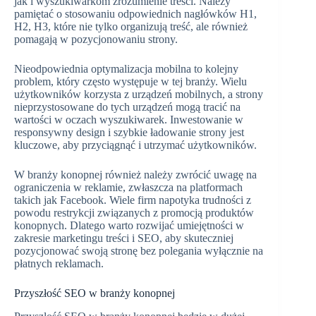
jak i wyszukiwarkom zrozumienie treści. Należy
pamiętać o stosowaniu odpowiednich nagłówków H1,
H2, H3, które nie tylko organizują treść, ale również
pomagają w pozycjonowaniu strony.
Nieodpowiednia optymalizacja mobilna to kolejny
problem, który często występuje w tej branży. Wielu
użytkowników korzysta z urządzeń mobilnych, a strony
nieprzystosowane do tych urządzeń mogą tracić na
wartości w oczach wyszukiwarek. Inwestowanie w
responsywny design i szybkie ładowanie strony jest
kluczowe, aby przyciągnąć i utrzymać użytkowników.
W branży konopnej również należy zwrócić uwagę na
ograniczenia w reklamie, zwłaszcza na platformach
takich jak Facebook. Wiele firm napotyka trudności z
powodu restrykcji związanych z promocją produktów
konopnych. Dlatego warto rozwijać umiejętności w
zakresie marketingu treści i SEO, aby skuteczniej
pozycjonować swoją stronę bez polegania wyłącznie na
płatnych reklamach.
Przyszłość SEO w branży konopnej