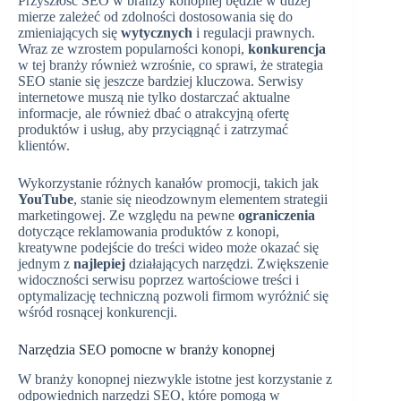
Przyszłość SEO w branży konopnej będzie w dużej
mierze zależeć od zdolności dostosowania się do
zmieniających się
wytycznych
i regulacji prawnych.
Wraz ze wzrostem popularności konopi,
konkurencja
w tej branży również wzrośnie, co sprawi, że strategia
SEO stanie się jeszcze bardziej kluczowa. Serwisy
internetowe muszą nie tylko dostarczać aktualne
informacje, ale również dbać o atrakcyjną ofertę
produktów i usług, aby przyciągnąć i zatrzymać
klientów.
Wykorzystanie różnych kanałów promocji, takich jak
YouTube
, stanie się nieodzownym elementem strategii
marketingowej. Ze względu na pewne
ograniczenia
dotyczące reklamowania produktów z konopi,
kreatywne podejście do treści wideo może okazać się
jednym z
najlepiej
działających narzędzi. Zwiększenie
widoczności serwisu poprzez wartościowe treści i
optymalizację techniczną pozwoli firmom wyróżnić się
wśród rosnącej konkurencji.
Narzędzia SEO pomocne w branży konopnej
W branży konopnej niezwykle istotne jest korzystanie z
odpowiednich narzędzi SEO, które pomogą w