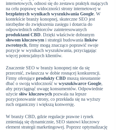
internetowych, odnosi się do zestawu praktyk mających
na celu poprawę widoczności strony internetowej w
bezpłatnych wynikach wyszukiwania Google
. W
kontekście branży konopnej, skuteczne SEO jest
niezbędne do zwiększenia zasięgu i dotarcia do
odpowiednich odbiorców zainteresowanych
produktami CBD
. Dzięki właściwie dobranym
słowom kluczowym
i strategii budowania
linków
zwrotnych
, firmy mogą znacząco poprawić swoje
pozycje w wynikach wyszukiwania, przyciągając
więcej potencjalnych klientów.
Znaczenie SEO w branży konopnej nie da się
przecenić, zwłaszcza w dobie rosnącej konkurencji.
Firmy oferujące
produkty CBD
muszą nieustannie
dbać o swoją widoczność w
wyszukiwarce Google
,
aby przyciągnąć uwagę konsumentów. Odpowiednie
użycie
słów kluczowych
pozwala na lepsze
pozycjonowanie strony, co przekłada się na wyższy
ruch organiczny i większą konwersję.
W branży CBD, gdzie regulacje prawne i rynek
zmieniają się dynamicznie, SEO stanowi kluczowy
element strategii marketingowej. Poprzez optymalizację