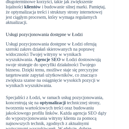
długoterminowe korzyści, takie jak zwiększenie
lojalności
klientów
i budowanie silnej marki. Pamiętaj,
że optymalizacja treści i struktury strony internetowej
jest ciągłym procesem, który wymaga regularnych
aktualizacji.
Usługi pozycjonowania dostępne w Łodzi
Usługi pozycjonowania dostępne w Łodzi oferują
szeroki zakres działań skierowanych na poprawę
widoczności Twojej witryny w wynikach
wyszukiwania.
Agencje SEO
w Łodzi dostosowują
swoje strategie do specyfiki działalności Twojego
biznesu. Dzięki temu, możliwe staje się precyzyjne
targetowanie zapytań użytkowników, co znacząco
zwiększa szanse na osiągnięcie wysokich pozycji w
wynikach wyszukiwania.
Specjaliści z Łodzi, w ramach usług pozycjonowania,
koncentrują się na
optymalizacji
technicznej strony,
tworzeniu wartościowych treści oraz budowaniu
jakościowego profilu linków. Każda agencja SEO dąży
do wypozycjonowania witryny klienta za pomocą
najnowszych technik, zgodnych z aktualnymi
wytycznymi wyszukiwarek. W efekcie, dobrze