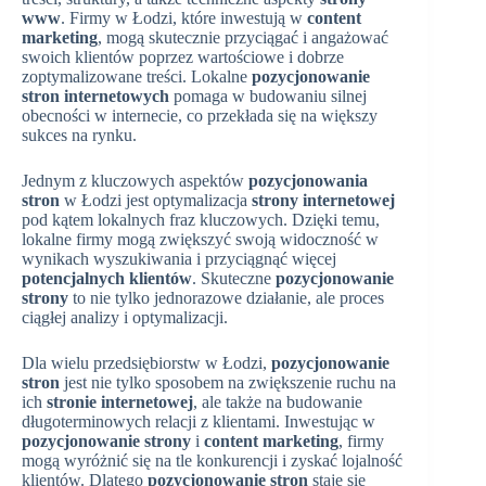
www
. Firmy w Łodzi, które inwestują w
content
marketing
, mogą skutecznie przyciągać i angażować
swoich klientów poprzez wartościowe i dobrze
zoptymalizowane treści. Lokalne
pozycjonowanie
stron internetowych
pomaga w budowaniu silnej
obecności w internecie, co przekłada się na większy
sukces na rynku.
Jednym z kluczowych aspektów
pozycjonowania
stron
w Łodzi jest optymalizacja
strony internetowej
pod kątem lokalnych fraz kluczowych. Dzięki temu,
lokalne firmy mogą zwiększyć swoją widoczność w
wynikach wyszukiwania i przyciągnąć więcej
potencjalnych klientów
. Skuteczne
pozycjonowanie
strony
to nie tylko jednorazowe działanie, ale proces
ciągłej analizy i optymalizacji.
Dla wielu przedsiębiorstw w Łodzi,
pozycjonowanie
stron
jest nie tylko sposobem na zwiększenie ruchu na
ich
stronie internetowej
, ale także na budowanie
długoterminowych relacji z klientami. Inwestując w
pozycjonowanie strony
i
content marketing
, firmy
mogą wyróżnić się na tle konkurencji i zyskać lojalność
klientów. Dlatego
pozycjonowanie stron
staje się