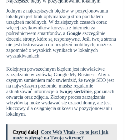
Najczęstsze błędy w pozycjonowaniu lokalnym
Jednym z najczęstszych błędów w pozycjonowaniu
lokalnym jest brak optymalizacji stron pod kątem
urządzeń mobilnych. W dzisiejszych czasach coraz
więcej użytkowników korzysta z internetu za
pośrednictwem smartfonów, a
Google
szczególnie
docenia strony, które są responsywne. Jeśli twoja strona
nie jest dostosowana do urządzeń mobilnych, możesz
zapomnieć o wysokich wynikach w lokalnych
wyszukiwaniach.
Kolejnym powszechnym błędem jest niewłaściwe
zarządzanie wizytówką Google My Business. Aby z
czystym sumieniem móc stwierdzić, że twoje SEO jest
na najwyższym poziomie, musisz regularnie
aktualizować informacje o
twojej siedzibie
, godzinach
otwarcia oraz zdjęcia. Złożony proces zarządzania
wizytówką może wydawać się czasochłonny, ale jest
kluczowy dla osiągnięcia sukcesu w pozycjonowaniu
lokalnym.
Czytaj dalej
Core Web Vitals - co to jest i jak
może wpłynąć na Twoją witrynę?