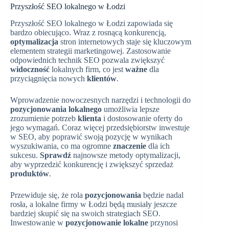
Przyszłość SEO lokalnego w Łodzi
Przyszłość SEO lokalnego w Łodzi zapowiada się
bardzo obiecująco. Wraz z rosnącą konkurencją,
optymalizacja
stron internetowych staje się kluczowym
elementem strategii marketingowej. Zastosowanie
odpowiednich technik SEO pozwala zwiększyć
widoczność
lokalnych firm, co jest
ważne
dla
przyciągnięcia nowych
klientów
.
Wprowadzenie nowoczesnych narzędzi i technologii do
pozycjonowania lokalnego
umożliwia lepsze
zrozumienie potrzeb
klienta
i dostosowanie oferty do
jego wymagań. Coraz więcej przedsiębiorstw inwestuje
w SEO, aby poprawić swoją pozycję w wynikach
wyszukiwania, co ma ogromne
znaczenie
dla ich
sukcesu.
Sprawdź
najnowsze metody optymalizacji,
aby wyprzedzić konkurencję i zwiększyć sprzedaż
produktów
.
Przewiduje się, że rola
pozycjonowania
będzie nadal
rosła, a lokalne firmy w Łodzi będą musiały jeszcze
bardziej skupić się na swoich strategiach SEO.
Inwestowanie w
pozycjonowanie lokalne
przynosi