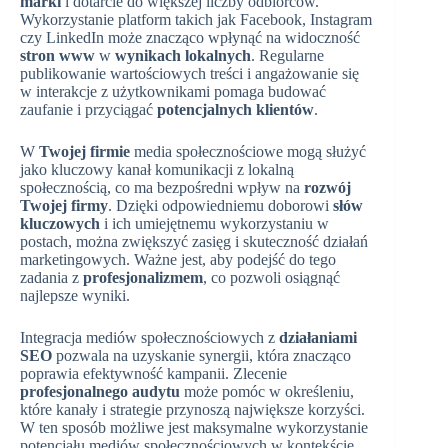
marki
i dotarcie do większej liczby odbiorców.
Wykorzystanie platform takich jak Facebook, Instagram
czy LinkedIn może znacząco wpłynąć na widoczność
stron www
w
wynikach lokalnych
. Regularne
publikowanie wartościowych treści i angażowanie się
w interakcje z użytkownikami pomaga budować
zaufanie i przyciągać
potencjalnych klientów
.
W
Twojej firmie
media społecznościowe mogą służyć
jako kluczowy kanał komunikacji z lokalną
społecznością, co ma bezpośredni wpływ na
rozwój
Twojej firmy
. Dzięki odpowiedniemu doborowi
słów
kluczowych
i ich umiejętnemu wykorzystaniu w
postach, można zwiększyć zasięg i skuteczność działań
marketingowych. Ważne jest, aby podejść do tego
zadania z
profesjonalizmem
, co pozwoli osiągnąć
najlepsze wyniki.
Integracja mediów społecznościowych z
działaniami
SEO
pozwala na uzyskanie synergii, która znacząco
poprawia efektywność kampanii. Zlecenie
profesjonalnego audytu
może pomóc w określeniu,
które kanały i strategie przynoszą największe korzyści.
W ten sposób możliwe jest maksymalne wykorzystanie
potencjału mediów społecznościowych w kontekście