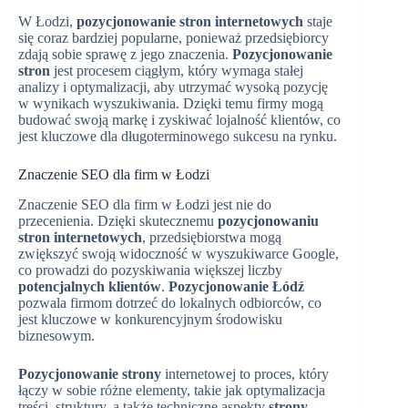
W Łodzi,
pozycjonowanie stron internetowych
staje
się coraz bardziej popularne, ponieważ przedsiębiorcy
zdają sobie sprawę z jego znaczenia.
Pozycjonowanie
stron
jest procesem ciągłym, który wymaga stałej
analizy i optymalizacji, aby utrzymać wysoką pozycję
w wynikach wyszukiwania. Dzięki temu firmy mogą
budować swoją markę i zyskiwać lojalność klientów, co
jest kluczowe dla długoterminowego sukcesu na rynku.
Znaczenie SEO dla firm w Łodzi
Znaczenie SEO dla firm w Łodzi jest nie do
przecenienia. Dzięki skutecznemu
pozycjonowaniu
stron internetowych
, przedsiębiorstwa mogą
zwiększyć swoją widoczność w wyszukiwarce Google,
co prowadzi do pozyskiwania większej liczby
potencjalnych klientów
.
Pozycjonowanie Łódź
pozwala firmom dotrzeć do lokalnych odbiorców, co
jest kluczowe w konkurencyjnym środowisku
biznesowym.
Pozycjonowanie strony
internetowej to proces, który
łączy w sobie różne elementy, takie jak optymalizacja
treści, struktury, a także techniczne aspekty
strony