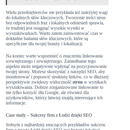
Wielu przedsiębiorców nie przykłada też należytej wagi
do lokalnych słów kluczowych. Tworzenie treści stron
bez odpowiednich fraz i lokalnych odniesień sprawia,
że trudniej jest osiągnąć wysokie wyniki w
wyszukiwarkach. Warto zatem zainwestować czas w
dokładne badania słów kluczowych, które są
specyficzne dla twojej branży i lokalizacji.
Na koniec warto wspomnieć o znaczeniu linkowania
wewnętrznego i zewnętrznego. Zaniedbanie tego
aspektu może negatywnie wpłynąć na pozycjonowanie
twojej strony. Możesz skorzystać z narzędzi SEO, aby
monitorować i poprawić strukturę linków, co w dłuższej
perspektywie zwiększy widoczność
stron
w wynikach
wyszukiwania. Dobrze zorganizowane linkowanie to
nie tylko korzyść dla Google, ale również dla
użytkowników, którzy łatwiej znajdą interesujące ich
informacje.
Case study – Sukcesy firm z Łodzi dzięki SEO
Jednym z najbardziej znaczących przykładów sukcesu
firm z miasta Łódź dzięki SEO jest historia lokalnej