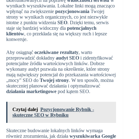
ukierunkowanych na poprawę
widoczności serwisu
w
wynikach wyszukiwania. Lokalne linki mogą znacząco
wpłynąć na zwiększenie
pozycjonowania
Twojej
strony w wynikach organicznych, co jest niezwykle
istotne z punktu widzenia
SEO
. Dzięki temu, serwis
staje się bardziej widoczny dla
potencjalnych
klientów
, co przekłada się na większy ruch i lepsze
konwersje.
Aby osiągnąć
oczekiwane rezultaty
, warto
przeprowadzić dokładny
audyt SEO
i zidentyfikować
potencjalne źródła wartościowych linków. Dobrze
wykonany audyt pozwala na określenie, które strony
mają największy potencjał do przekazania wartościowej
„mocy” SEO do
Twojej strony
. W ten sposób, można
skuteczniej planować działania i optymalizować
działania marketingowe
pod kątem SEO.
Czytaj dalej
Pozycjonowanie Rybnik -
skuteczne SEO w Rybniku
Skuteczne budowanie lokalnych linków wymaga
również zrozumienia, jak działa
wyszukiwarka Google