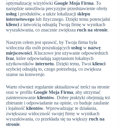
optymalizację wizytówki
Google Moja Firma
. To
narzędzie umożliwia precyzyjne przedstawienie oferty
usług
i produktów, a także lokalizacji
sklepu
internetowego
lub fizycznego. Dzięki temu potencjalni
klienci
z łatwością odnajdą Twoją firmę w wynikach
wyszukiwania, co znacznie zwiększa
ruch na stronie
.
Naszym celem jest sprawić, by Twoja firma była
widoczna dla osób poszukujących
usług
w
nazwę
miejscowości
. Kluczowe jest używanie odpowiednich
fraz
, które odpowiadają zapytaniom lokalnych
użytkowników
internetu
. Dzięki temu, Twoi
klienci
szybciej odnajdą to, czego potrzebują, co zwiększa
szanse na konwersje.
Warto również regularnie aktualizować treści na stronie
oraz w profilu
Google Moja Firma
, aby utrzymać
zainteresowanie
klientów
. Dobre praktyki obejmują też
zbieranie i odpowiadanie na opinie, co buduje zaufanie
i lojalność
klientów
. Wprowadzając te działania,
zwiększasz widoczność swojej firmy w wynikach
wyszukiwania, co przekłada się na większy
ruch na
stronie
.