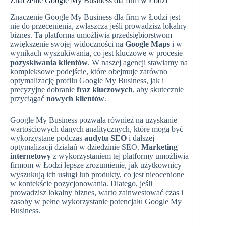
Znaczenie Google My Business dla firm w Łodzi
Znaczenie Google My Business dla firm w Łodzi jest
nie do przecenienia, zwłaszcza jeśli prowadzisz lokalny
biznes. Ta platforma umożliwia przedsiębiorstwom
zwiększenie swojej widoczności na
Google Maps
i w
wynikach wyszukiwania, co jest kluczowe w procesie
pozyskiwania klientów
. W naszej agencji stawiamy na
kompleksowe podejście, które obejmuje zarówno
optymalizację profilu Google My Business, jak i
precyzyjne dobranie
fraz kluczowych
, aby skutecznie
przyciągać
nowych klientów
.
Google My Business pozwala również na uzyskanie
wartościowych danych analitycznych, które mogą być
wykorzystane podczas
audytu SEO
i dalszej
optymalizacji działań w dziedzinie SEO.
Marketing
internetowy
z wykorzystaniem tej platformy umożliwia
firmom w Łodzi lepsze zrozumienie, jak użytkownicy
wyszukują ich usługi lub produkty, co jest nieocenione
w kontekście pozycjonowania. Dlatego, jeśli
prowadzisz lokalny biznes, warto zainwestować czas i
zasoby w pełne wykorzystanie potencjału Google My
Business.