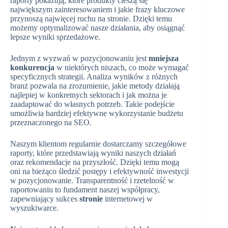
raporty pokazują, które produkty cieszą się
największym zainteresowaniem i jakie frazy kluczowe
przynoszą najwięcej ruchu na stronie. Dzięki temu
możemy optymalizować nasze działania, aby osiągnąć
lepsze wyniki sprzedażowe.
Jednym z wyzwań w pozycjonowaniu jest
mniejsza
konkurencja
w niektórych niszach, co może wymagać
specyficznych strategii. Analiza wyników z różnych
branż pozwala na zrozumienie, jakie metody działają
najlepiej w konkretnych sektorach i jak można je
zaadaptować do własnych potrzeb. Takie podejście
umożliwia bardziej efektywne wykorzystanie budżetu
przeznaczonego na SEO.
Naszym klientom regularnie dostarczamy szczegółowe
raporty, które przedstawiają wyniki naszych działań
oraz rekomendacje na przyszłość. Dzięki temu mogą
oni na bieżąco śledzić postępy i efektywność inwestycji
w pozycjonowanie. Transparentność i rzetelność w
raportowaniu to fundament naszej współpracy,
zapewniający sukces
stronie
internetowej w
wyszukiwarce.