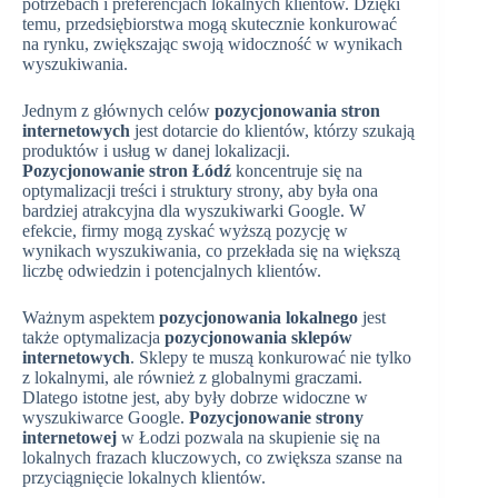
potrzebach i preferencjach lokalnych klientów. Dzięki
temu, przedsiębiorstwa mogą skutecznie konkurować
na rynku, zwiększając swoją widoczność w wynikach
wyszukiwania.
Jednym z głównych celów
pozycjonowania stron
internetowych
jest dotarcie do klientów, którzy szukają
produktów i usług w danej lokalizacji.
Pozycjonowanie stron Łódź
koncentruje się na
optymalizacji treści i struktury strony, aby była ona
bardziej atrakcyjna dla wyszukiwarki Google. W
efekcie, firmy mogą zyskać wyższą pozycję w
wynikach wyszukiwania, co przekłada się na większą
liczbę odwiedzin i potencjalnych klientów.
Ważnym aspektem
pozycjonowania lokalnego
jest
także optymalizacja
pozycjonowania sklepów
internetowych
. Sklepy te muszą konkurować nie tylko
z lokalnymi, ale również z globalnymi graczami.
Dlatego istotne jest, aby były dobrze widoczne w
wyszukiwarce Google.
Pozycjonowanie strony
internetowej
w Łodzi pozwala na skupienie się na
lokalnych frazach kluczowych, co zwiększa szanse na
przyciągnięcie lokalnych klientów.