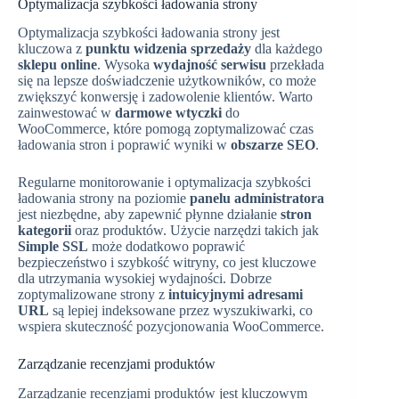
Optymalizacja szybkości ładowania strony
Optymalizacja szybkości ładowania strony jest
kluczowa z
punktu widzenia sprzedaży
dla każdego
sklepu online
. Wysoka
wydajność serwisu
przekłada
się na lepsze doświadczenie użytkowników, co może
zwiększyć konwersję i zadowolenie klientów. Warto
zainwestować w
darmowe wtyczki
do
WooCommerce, które pomogą zoptymalizować czas
ładowania stron i poprawić wyniki w
obszarze SEO
.
Regularne monitorowanie i optymalizacja szybkości
ładowania strony na poziomie
panelu administratora
jest niezbędne, aby zapewnić płynne działanie
stron
kategorii
oraz produktów. Użycie narzędzi takich jak
Simple SSL
może dodatkowo poprawić
bezpieczeństwo i szybkość witryny, co jest kluczowe
dla utrzymania wysokiej wydajności. Dobrze
zoptymalizowane strony z
intuicyjnymi adresami
URL
są lepiej indeksowane przez wyszukiwarki, co
wspiera skuteczność pozycjonowania WooCommerce.
Zarządzanie recenzjami produktów
Zarządzanie recenzjami produktów jest kluczowym