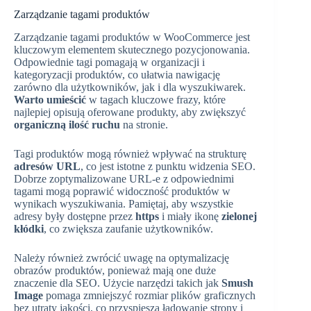
Zarządzanie tagami produktów
Zarządzanie tagami produktów w WooCommerce jest
kluczowym elementem skutecznego pozycjonowania.
Odpowiednie tagi pomagają w organizacji i
kategoryzacji produktów, co ułatwia nawigację
zarówno dla użytkowników, jak i dla wyszukiwarek.
Warto umieścić
w tagach kluczowe frazy, które
najlepiej opisują oferowane produkty, aby zwiększyć
organiczną ilość ruchu
na stronie.
Tagi produktów mogą również wpływać na strukturę
adresów URL
, co jest istotne z punktu widzenia SEO.
Dobrze zoptymalizowane URL-e z odpowiednimi
tagami mogą poprawić widoczność produktów w
wynikach wyszukiwania. Pamiętaj, aby wszystkie
adresy były dostępne przez
https
i miały ikonę
zielonej
kłódki
, co zwiększa zaufanie użytkowników.
Należy również zwrócić uwagę na optymalizację
obrazów produktów, ponieważ mają one duże
znaczenie dla SEO. Użycie narzędzi takich jak
Smush
Image
pomaga zmniejszyć rozmiar plików graficznych
bez utraty jakości, co przyspiesza ładowanie strony i