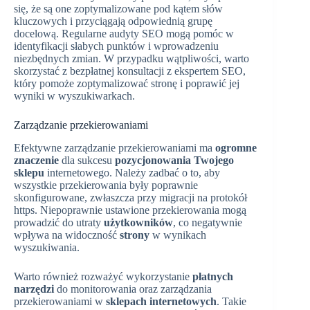
się, że są one zoptymalizowane pod kątem słów
kluczowych i przyciągają odpowiednią grupę
docelową. Regularne audyty SEO mogą pomóc w
identyfikacji słabych punktów i wprowadzeniu
niezbędnych zmian. W przypadku wątpliwości, warto
skorzystać z bezpłatnej konsultacji z ekspertem SEO,
który pomoże zoptymalizować stronę i poprawić jej
wyniki w wyszukiwarkach.
Zarządzanie przekierowaniami
Efektywne zarządzanie przekierowaniami ma
ogromne
znaczenie
dla sukcesu
pozycjonowania
Twojego
sklepu
internetowego. Należy zadbać o to, aby
wszystkie przekierowania były poprawnie
skonfigurowane, zwłaszcza przy migracji na protokół
https. Niepoprawnie ustawione przekierowania mogą
prowadzić do utraty
użytkowników
, co negatywnie
wpływa na widoczność
strony
w wynikach
wyszukiwania.
Warto również rozważyć wykorzystanie
płatnych
narzędzi
do monitorowania oraz zarządzania
przekierowaniami w
sklepach internetowych
. Takie