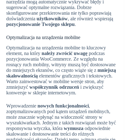
narzędzia mogą automatycznie wykrywać błędy i
sugerować optymalne rozwiązania. Dobrze
skonfigurowane przekierowania nie tylko poprawiają
doświadczenia
użytkowników
, ale również wspierają
pozycjonowanie
Twojego sklepu
.
Optymalizacja na urządzenia mobilne
Optymalizacja na urządzenia mobilne to kluczowy
element, na który
należy zwrócić uwagę
podczas
pozycjonowania WooCommerce. Ze względu na
rosnący ruch mobilny, witryny muszą być dostosowane
do mniejszych ekranów, co często wiąże się z
mniejszą
skalowalnością
elementów graficznych i tekstowych.
Warto zainwestować w mobilne wersje stron, aby
zmniejszyć
współczynnik odrzuceń
i zwiększyć
konwersje w sklepie internetowym.
Wprowadzenie
nowych funkcjonalności
,
zoptymalizowanych pod kątem urządzeń mobilnych,
może znacznie wpłynąć na widoczność strony w
wyszukiwarkach. Jednym z takich rozwiązań może być
responsywna wtyczka, która
wymusza
odpowiednie
skalowanie i dostosowanie treści do różnych
rozdzielczości ekranów. Dzięki temu, witryna stanie się