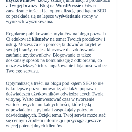
użytkowników
, którzy szukają informacji o produktach
z Twojej
branży
. Blog na
WordPressie
ułatwia
zarządzanie treścią i jej optymalizację pod kątem SEO,
co przekłada się na lepsze
wyświetlanie
strony w
wynikach wyszukiwania.
Regularne publikowanie artykułów na blogu pozwala
Ci edukować
klientów
na temat Twoich produktów i
usług. Możesz za ich pomocą budować autorytet w
swojej branży, co jest kluczowe dla zdobywania
zaufania użytkowników. Blogowanie to także
doskonały sposób na komunikację z odbiorcami, co
może zwiększyć ich zaangażowanie i lojalność wobec
Twojego serwisu.
Optymalizacja treści na blogu pod kątem SEO to nie
tylko lepsze pozycjonowanie, ale także poprawa
doświadczeń użytkowników odwiedzających Twoją
witrynę. Warto zainwestować czas w tworzenie
wartościowych i unikalnych treści, które będą
odpowiadały na pytania i zaspokajały potrzeby
odwiedzających. Dzięki temu, Twój serwis może stać
się cennym źródłem informacji i przyciągać jeszcze
więcej potencjalnych klientów.