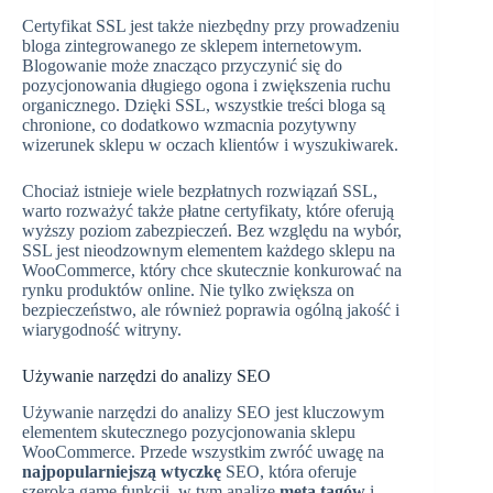
Certyfikat SSL jest także niezbędny przy prowadzeniu
bloga zintegrowanego ze sklepem internetowym.
Blogowanie może znacząco przyczynić się do
pozycjonowania długiego ogona i zwiększenia ruchu
organicznego. Dzięki SSL, wszystkie treści bloga są
chronione, co dodatkowo wzmacnia pozytywny
wizerunek sklepu w oczach klientów i wyszukiwarek.
Chociaż istnieje wiele bezpłatnych rozwiązań SSL,
warto rozważyć także płatne certyfikaty, które oferują
wyższy poziom zabezpieczeń. Bez względu na wybór,
SSL jest nieodzownym elementem każdego sklepu na
WooCommerce, który chce skutecznie konkurować na
rynku produktów online. Nie tylko zwiększa on
bezpieczeństwo, ale również poprawia ogólną jakość i
wiarygodność witryny.
Używanie narzędzi do analizy SEO
Używanie narzędzi do analizy SEO jest kluczowym
elementem skutecznego pozycjonowania sklepu
WooCommerce. Przede wszystkim zwróć uwagę na
najpopularniejszą wtyczkę
SEO, która oferuje
szeroką gamę funkcji, w tym analizę
meta tagów
i