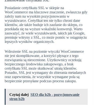
Zastosowanie certyfikatu SSL
Posiadanie certyfikatu SSL w sklepie na
WooCommerce ma kluczowe znaczenie, zwłaszcza gdy
zależy nam na wysokim pozycjonowaniu w
wyszukiwarce. Certyfikat ten nie tylko chroni dane
klientów, ale także buduje ich zaufanie do sklepu, co
przekłada się na wyższe wskaźniki konwersji. Warto
zauważyć, że wiele wyszukiwarek, takich jak Google,
premiuje witryny z SSL, co może pomóc w osiągnięciu
lepszych wyników organicznych.
Wdrożenie SSL na poziomie wtyczki WooCommerce
nie jest skomplikowane, a korzyści płynące z tego
rozwiązania są nieocenione. Użytkownicy oczekują
bezpiecznego środowiska zakupowego, a brak
certyfikatu SSL może skutkować utratą klientów.
Ponadto, SSL jest wymagany do zbierania metadanych
oraz zapewnienia, że wszystkie wymagane pola są
bezpiecznie przesyłane podczas procesu zakupu.
Czytaj dalej
SEO dla b2b - pozycjonowanie
stron b2b