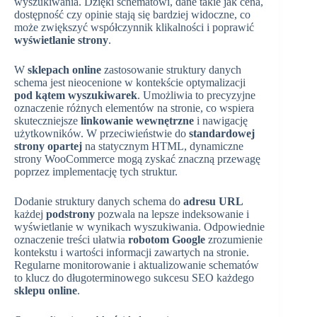
wyszukiwania. Dzięki schematowi, dane takie jak cena,
dostępność czy opinie stają się bardziej widoczne, co
może zwiększyć współczynnik klikalności i poprawić
wyświetlanie strony
.
W
sklepach online
zastosowanie struktury danych
schema jest nieocenione w kontekście optymalizacji
pod kątem wyszukiwarek
. Umożliwia to precyzyjne
oznaczenie różnych elementów na stronie, co wspiera
skuteczniejsze
linkowanie wewnętrzne
i nawigację
użytkowników. W przeciwieństwie do
standardowej
strony opartej
na statycznym HTML, dynamiczne
strony WooCommerce mogą zyskać znaczną przewagę
poprzez implementację tych struktur.
Dodanie struktury danych schema do
adresu URL
każdej
podstrony
pozwala na lepsze indeksowanie i
wyświetlanie w wynikach wyszukiwania. Odpowiednie
oznaczenie treści ułatwia
robotom Google
zrozumienie
kontekstu i wartości informacji zawartych na stronie.
Regularne monitorowanie i aktualizowanie schematów
to klucz do długoterminowego sukcesu SEO każdego
sklepu online
.