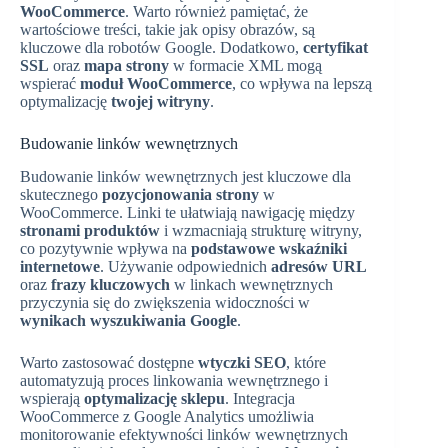
WooCommerce
. Warto również pamiętać, że
wartościowe treści, takie jak opisy obrazów, są
kluczowe dla robotów Google. Dodatkowo,
certyfikat
SSL
oraz
mapa strony
w formacie XML mogą
wspierać
moduł WooCommerce
, co wpływa na lepszą
optymalizację
twojej witryny
.
Budowanie linków wewnętrznych
Budowanie linków wewnętrznych jest kluczowe dla
skutecznego
pozycjonowania strony
w
WooCommerce. Linki te ułatwiają nawigację między
stronami produktów
i wzmacniają strukturę witryny,
co pozytywnie wpływa na
podstawowe wskaźniki
internetowe
. Używanie odpowiednich
adresów URL
oraz
frazy kluczowych
w linkach wewnętrznych
przyczynia się do zwiększenia widoczności w
wynikach wyszukiwania Google
.
Warto zastosować dostępne
wtyczki SEO
, które
automatyzują proces linkowania wewnętrznego i
wspierają
optymalizację sklepu
. Integracja
WooCommerce z Google Analytics umożliwia
monitorowanie efektywności linków wewnętrznych