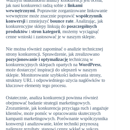
Ważnym składnikiem analizy konkurencji jest ocena,
jak nasi konkurenci radzą sobie z
linkami
wewnętrznymi
. Poprawnie zorganizowane linkowanie
wewnętrzne może znacznie poprawić
współczynnik
konwersji
i zmniejszyć
bounce rate
. Analizując, jak
konkurencyjne sklepy linkują do
poszczególnych
produktów
i
stron kategorii
, możemy wyciągnąć
cenne wnioski i zastosować je w naszym sklepie.
Nie można również zapominać o analizie technicznej
strony konkurencji. Sprawdzenie, jak zrealizowano
pozycjonowanie i optymalizację
techniczną w
konkurencyjnych sklepach opartych na
WordPress
,
może dostarczyć inspiracji do ulepszeń w naszym
sklepie. Monitorowanie szybkości ładowania strony,
struktury URL i odpowiedniego użycia nagłówków to
kluczowe elementy tego procesu.
Ostatecznie, analiza konkurencji powinna również
obejmować badanie strategii marketingowych.
Zrozumienie, jak konkurencja przyciąga ruch i angażuje
klientów, może pomóc w opracowaniu skutecznych
kampanii marketingowych. Porównanie współczynnika
konwersji i analizowanie, które techniki przynoszą
najlepsze rezultaty, stanowi cenny wkład w sukces