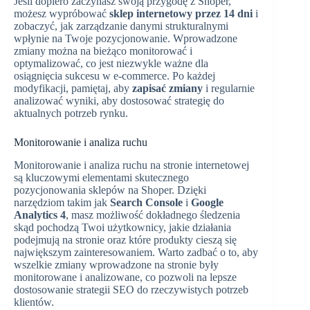
Jeśli dopiero zaczynasz swoją przygodę z Shoper,
możesz wypróbować
sklep internetowy przez 14 dni
i
zobaczyć, jak zarządzanie danymi strukturalnymi
wpłynie na Twoje pozycjonowanie. Wprowadzone
zmiany można na bieżąco monitorować i
optymalizować, co jest niezwykle ważne dla
osiągnięcia sukcesu w e-commerce. Po każdej
modyfikacji, pamiętaj, aby
zapisać zmiany
i regularnie
analizować wyniki, aby dostosować strategię do
aktualnych potrzeb rynku.
Monitorowanie i analiza ruchu
Monitorowanie i analiza ruchu na stronie internetowej
są kluczowymi elementami skutecznego
pozycjonowania sklepów na Shoper. Dzięki
narzędziom takim jak
Search Console
i
Google
Analytics 4
, masz możliwość dokładnego śledzenia
skąd pochodzą Twoi użytkownicy, jakie działania
podejmują na stronie oraz które produkty cieszą się
największym zainteresowaniem. Warto zadbać o to, aby
wszelkie zmiany wprowadzone na stronie były
monitorowane i analizowane, co pozwoli na lepsze
dostosowanie strategii SEO do rzeczywistych potrzeb
klientów.