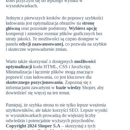
kolei przyczyni się do lepszego wyniku w
wyszukiwarkach.
Jednym z pierwszych kroków do poprawy szybkości
ładowania jest optymalizacja obrazów na
stronę
główną
oraz pozostałe podstrony.
Wybierz opcję
kompresji i zmniejsz rozmiar plików graficznych bez
utraty jakości. Te możliwości są często dostępne w
panelu
edycji zaawansowanej
, co pozwala na szybkie
i skuteczne wprowadzenie zmian.
Warto także skorzystać z dostępnych
możliwości
optymalizacji
kodu HTML, CSS i JavaScript.
Minimalizacja i łączenie plików mogą znacząco
poprawić czas ładowania, co jest kluczowe dla
skutecznego pozycjonowania
. Zapoznaj się z
informacjami zawartymi w
bazie wiedzy
Shoper, aby
dowiedzieć się więcej na ten temat.
Pamiętaj, że szybka strona to nie tylko lepsze wrażenia
użytkowników, ale także korzyści SEO. Lepsze wyniki
w wyszukiwarkach prowadzą do większej liczby
odwiedzin i potencjalnie wyższych przychodów.
Copyright 2024 Shoper S.A
– skorzystaj z tych