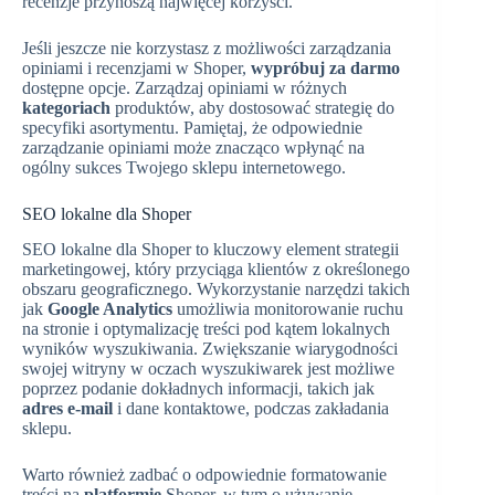
recenzje przynoszą najwięcej korzyści.
Jeśli jeszcze nie korzystasz z możliwości zarządzania
opiniami i recenzjami w Shoper,
wypróbuj za darmo
dostępne opcje. Zarządzaj opiniami w różnych
kategoriach
produktów, aby dostosować strategię do
specyfiki asortymentu. Pamiętaj, że odpowiednie
zarządzanie opiniami może znacząco wpłynąć na
ogólny sukces Twojego sklepu internetowego.
SEO lokalne dla Shoper
SEO lokalne dla Shoper to kluczowy element strategii
marketingowej, który przyciąga klientów z określonego
obszaru geograficznego. Wykorzystanie narzędzi takich
jak
Google Analytics
umożliwia monitorowanie ruchu
na stronie i optymalizację treści pod kątem lokalnych
wyników wyszukiwania. Zwiększanie wiarygodności
swojej witryny w oczach wyszukiwarek jest możliwe
poprzez podanie dokładnych informacji, takich jak
adres e-mail
i dane kontaktowe, podczas zakładania
sklepu.
Warto również zadbać o odpowiednie formatowanie
treści na
platformie
Shoper, w tym o używanie