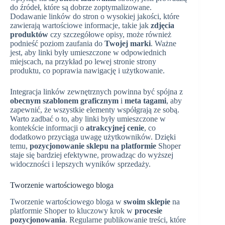
do źródeł, które są dobrze zoptymalizowane.
Dodawanie linków do stron o wysokiej jakości, które
zawierają wartościowe informacje, takie jak
zdjęcia
produktów
czy szczegółowe opisy, może również
podnieść poziom zaufania do
Twojej marki
. Ważne
jest, aby linki były umieszczone w odpowiednich
miejscach, na przykład po lewej stronie strony
produktu, co poprawia nawigację i użytkowanie.
Integracja linków zewnętrznych powinna być spójna z
obecnym szablonem graficznym
i
meta tagami
, aby
zapewnić, że wszystkie elementy współgrają ze sobą.
Warto zadbać o to, aby linki były umieszczone w
kontekście informacji o
atrakcyjnej cenie
, co
dodatkowo przyciąga uwagę użytkowników. Dzięki
temu,
pozycjonowanie sklepu na platformie
Shoper
staje się bardziej efektywne, prowadząc do wyższej
widoczności i lepszych wyników sprzedaży.
Tworzenie wartościowego bloga
Tworzenie wartościowego bloga w
swoim sklepie
na
platformie Shoper to kluczowy krok w
procesie
pozycjonowania
. Regularne publikowanie treści, które