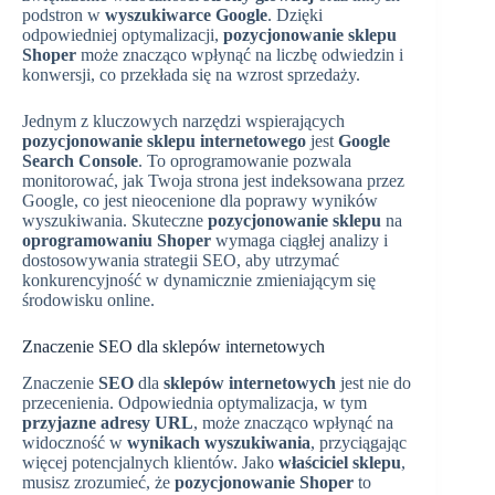
podstron w
wyszukiwarce Google
. Dzięki
odpowiedniej optymalizacji,
pozycjonowanie sklepu
Shoper
może znacząco wpłynąć na liczbę odwiedzin i
konwersji, co przekłada się na wzrost sprzedaży.
Jednym z kluczowych narzędzi wspierających
pozycjonowanie sklepu internetowego
jest
Google
Search Console
. To oprogramowanie pozwala
monitorować, jak Twoja strona jest indeksowana przez
Google, co jest nieocenione dla poprawy wyników
wyszukiwania. Skuteczne
pozycjonowanie sklepu
na
oprogramowaniu Shoper
wymaga ciągłej analizy i
dostosowywania strategii SEO, aby utrzymać
konkurencyjność w dynamicznie zmieniającym się
środowisku online.
Znaczenie SEO dla sklepów internetowych
Znaczenie
SEO
dla
sklepów internetowych
jest nie do
przecenienia. Odpowiednia optymalizacja, w tym
przyjazne adresy URL
, może znacząco wpłynąć na
widoczność w
wynikach wyszukiwania
, przyciągając
więcej potencjalnych klientów. Jako
właściciel sklepu
,
musisz zrozumieć, że
pozycjonowanie Shoper
to