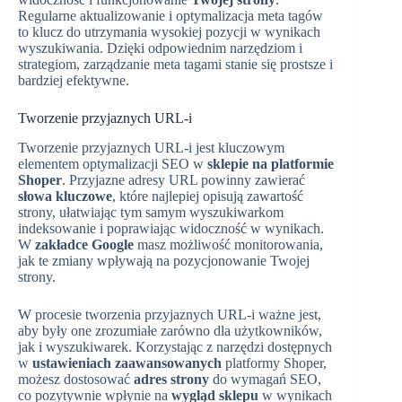
Regularne aktualizowanie i optymalizacja meta tagów
to klucz do utrzymania wysokiej pozycji w wynikach
wyszukiwania. Dzięki odpowiednim narzędziom i
strategiom, zarządzanie meta tagami stanie się prostsze i
bardziej efektywne.
Tworzenie przyjaznych URL-i
Tworzenie przyjaznych URL-i jest kluczowym
elementem optymalizacji SEO w
sklepie na platformie
Shoper
. Przyjazne adresy URL powinny zawierać
słowa kluczowe
, które najlepiej opisują zawartość
strony, ułatwiając tym samym wyszukiwarkom
indeksowanie i poprawiając widoczność w wynikach.
W
zakładce Google
masz możliwość monitorowania,
jak te zmiany wpływają na pozycjonowanie Twojej
strony.
W procesie tworzenia przyjaznych URL-i ważne jest,
aby były one zrozumiałe zarówno dla użytkowników,
jak i wyszukiwarek. Korzystając z narzędzi dostępnych
w
ustawieniach zaawansowanych
platformy Shoper,
możesz dostosować
adres strony
do wymagań SEO,
co pozytywnie wpłynie na
wygląd sklepu
w wynikach