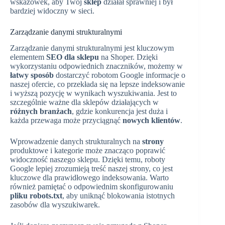
wskazówek, aby Twój
sklep
działał sprawniej i był
bardziej widoczny w sieci.
Zarządzanie danymi strukturalnymi
Zarządzanie danymi strukturalnymi jest kluczowym
elementem
SEO dla sklepu
na Shoper. Dzięki
wykorzystaniu odpowiednich znaczników, możemy w
łatwy sposób
dostarczyć robotom Google informacje o
naszej ofercie, co przekłada się na lepsze indeksowanie
i wyższą pozycję w wynikach wyszukiwania. Jest to
szczególnie ważne dla sklepów działających w
różnych branżach
, gdzie konkurencja jest duża i
każda przewaga może przyciągnąć
nowych klientów
.
Wprowadzenie danych strukturalnych na
strony
produktowe i kategorie może znacząco poprawić
widoczność naszego sklepu. Dzięki temu, roboty
Google lepiej zrozumieją treść naszej strony, co jest
kluczowe dla prawidłowego indeksowania. Warto
również pamiętać o odpowiednim skonfigurowaniu
pliku robots.txt
, aby uniknąć blokowania istotnych
zasobów dla wyszukiwarek.