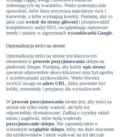
zmieniających się warunków. Warto systematycznie
sprawdzać, które frazy przynoszą największy ruch i
konwersje, a które wymagają korekty. Pamiętaj, aby co
jakiś czas
wrócić do strony głównej
i przeprowadzić
kompleksowy audyt SEO, uwzględniając najnowsze
trendy i zmiany w algorytmach
wyszukiwarki Google
.
Optymalizacja treści na stronie
Optymalizacja treści na stronie jest kluczowym
elementem w
procesie pozycjonowania
sklepu na
platformie Shoper. Pamiętaj, aby każdy
opis strony
zawierał odpowiednie słowa kluczowe oraz był zgodny
z oczekiwaniami użytkowników. Warto również
zwrócić uwagę na
adres URL
, który powinien być
krótki, zrozumiały i przyjazny dla wyszukiwarek.
W
procesie pozycjonowania
istotne jest, aby treści na
stronie nie tylko miały wartość, ale były też
odpowiednio sformatowane. Zadbaj o czytelny układ
tekstu i nagłówki, które będą wspierały
pozycjonowanie sklepu
. Nie zapomnij także o
wizualnym
wyglądzie sklepu
, który ma duże znaczenie
dla użytkowników i może wpływać na ich decyzje