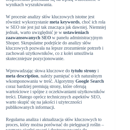
wynikach wyszukiwania.
W procesie analizy słów kluczowych istotne jest
również wykorzystanie
meta keywords
, choć ich rola
w SEO nie jest już tak znacząca jak dawniej. Niemniej
jednak, warto uwzględnić je w
ustawieniach
zaawansowanych SEO
w panelu administracyjnym
Shoper. Skrupulatne podejście do analizy słów
kluczowych pozwala na lepsze zrozumienie potrzeb i
zachowań użytkowników, co z kolei umożliwia
skuteczniejsze pozycjonowanie.
Wprowadzając słowa kluczowe do
tytułu strony
i
meta description
, należy pamiętać o ich naturalnym
wkomponowaniu w treść. Algorytmy
Google Search
coraz bardziej premiują strony, które oferują
wartościowe i spójne z oczekiwaniami użytkowników
treści. Dlatego oprócz technicznych aspektów SEO,
warto skupić się na jakości i użyteczności
publikowanych informacji.
Regularna analiza i aktualizacja słów kluczowych to
proces, który można porównać do pielęgnacji roślin –
wymaga ciągłej uwagi i dostosowywania do