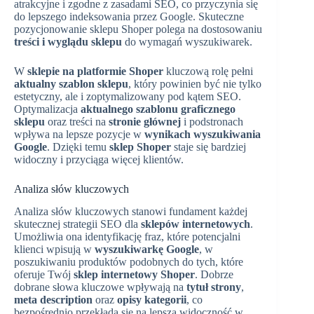
atrakcyjne i zgodne z zasadami SEO, co przyczynia się
do lepszego indeksowania przez Google. Skuteczne
pozycjonowanie sklepu Shoper polega na dostosowaniu
treści i wyglądu sklepu
do wymagań wyszukiwarek.
W
sklepie na platformie Shoper
kluczową rolę pełni
aktualny szablon sklepu
, który powinien być nie tylko
estetyczny, ale i zoptymalizowany pod kątem SEO.
Optymalizacja
aktualnego szablonu graficznego
sklepu
oraz treści na
stronie głównej
i podstronach
wpływa na lepsze pozycje w
wynikach wyszukiwania
Google
. Dzięki temu
sklep Shoper
staje się bardziej
widoczny i przyciąga więcej klientów.
Analiza słów kluczowych
Analiza słów kluczowych stanowi fundament każdej
skutecznej strategii SEO dla
sklepów internetowych
.
Umożliwia ona identyfikację fraz, które potencjalni
klienci wpisują w
wyszukiwarkę Google
, w
poszukiwaniu produktów podobnych do tych, które
oferuje Twój
sklep internetowy Shoper
. Dobrze
dobrane słowa kluczowe wpływają na
tytuł strony
,
meta description
oraz
opisy kategorii
, co
bezpośrednio przekłada się na lepszą widoczność w