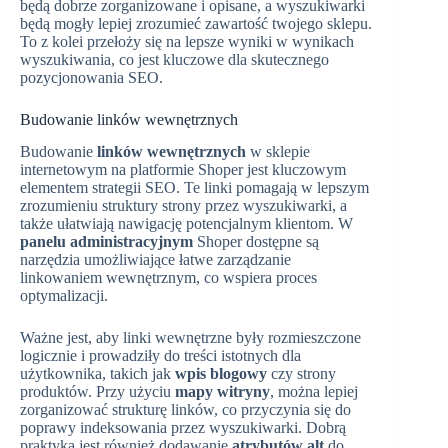
będą dobrze zorganizowane i opisane, a wyszukiwarki
będą mogły lepiej zrozumieć zawartość twojego sklepu.
To z kolei przełoży się na lepsze wyniki w wynikach
wyszukiwania, co jest kluczowe dla skutecznego
pozycjonowania SEO.
Budowanie linków wewnętrznych
Budowanie
linków wewnętrznych
w sklepie
internetowym na platformie Shoper jest kluczowym
elementem strategii SEO. Te linki pomagają w lepszym
zrozumieniu struktury strony przez wyszukiwarki, a
także ułatwiają nawigację potencjalnym klientom. W
panelu administracyjnym
Shoper dostępne są
narzędzia umożliwiające łatwe zarządzanie
linkowaniem wewnętrznym, co wspiera proces
optymalizacji.
Ważne jest, aby linki wewnętrzne były rozmieszczone
logicznie i prowadziły do treści istotnych dla
użytkownika, takich jak
wpis blogowy
czy strony
produktów. Przy użyciu
mapy witryny
, można lepiej
zorganizować strukturę linków, co przyczynia się do
poprawy indeksowania przez wyszukiwarki. Dobrą
praktyką jest również dodawanie
atrybutów alt
do