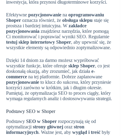
inwestycja, która przynosi długoterminowe korzyści.
Efektywne
pozycjonowanie
na
oprogramowaniu
Shoper
oznacza również, że
obsługa sklepu
staje się
prostsza i bardziej intuicyjna. W
zakładce
pozycjonowania
znajdziesz narzędzia, które pomogą
Ci monitorować i poprawiać wyniki SEO. Regularnie
testuj sklep internetowy Shoper
, aby upewnić się, że
wszystkie elementy są odpowiednio zoptymalizowane.
Dzięki 14 dniom za darmo możesz wypróbować
wszystkie funkcje, które oferuje
sklep Shoper
, co jest
doskonałą okazją, aby zrozumieć, jak działa
e-
commerce
na tej platformie. Dobrze zaplanowane
pozycjonowanie
to klucz do sukcesu, który przyniesie
korzyści zarówno w krótkim, jak i długim okresie.
Pamiętaj, że optymalizacja SEO to proces ciągły, który
wymaga regularnych analiz i dostosowywania strategii.
Podstawy SEO w Shoper
Podstawy
SEO w Shoper
rozpoczynają się od
optymalizacji
strony głównej
oraz
stron
informacyjnych
. Ważne jest, aby
wygląd i treść
były