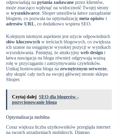
odpowiadają na
pytania zadawane
przez klientów,
może znacząco wpłynąć na widoczność Twojej strony
w
wyszukiwarce
. Shoper umożliwia łatwe zarządzanie
blogiem, co pozwala na optymalizację
meta opisów
i
adresów URL
, co dodatkowo wspiera SEO.
Kolejnym istotnym aspektem jest użycie odpowiednich
słów kluczowych
w treściach blogowych, co zwiększa
ich szanse na osiągnięcie wysokiej pozycji w wynikach
wyszukiwania. Pamiętaj, że atrakcyjny
web design
i
łatwa nawigacja na blogu również odgrywają ważną
rolę w przyciąganiu i zatrzymywaniu czytelników.
Unikaj hostowania bloga na
zewnętrznym serwerze
,
aby skupić cały ruch na swojej głównej stronie sklepu
Shoper.
Czytaj dalej
SEO dla blogerów -
pozycjonowanie bloga
Optymalizacja mobilna
Coraz większa liczba użytkowników przegląda internet
na swoich urządzeniach mobilnych. Dlatego