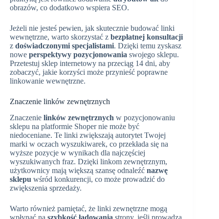
obrazów, co dodatkowo wspiera SEO.
Jeżeli nie jesteś pewien, jak skutecznie budować linki
wewnętrzne, warto skorzystać z
bezpłatnej konsultacji
z
doświadczonymi specjalistami
. Dzięki temu zyskasz
nowe
perspektywy pozycjonowania
swojego sklepu.
Przetestuj sklep internetowy na przeciąg 14 dni, aby
zobaczyć, jakie korzyści może przynieść poprawne
linkowanie wewnętrzne.
Znaczenie linków zewnętrznych
Znaczenie
linków zewnętrznych
w pozycjonowaniu
sklepu na platformie Shoper nie może być
niedoceniane. Te linki zwiększają autorytet Twojej
marki w oczach wyszukiwarek, co przekłada się na
wyższe pozycje w wynikach dla najczęściej
wyszukiwanych fraz. Dzięki linkom zewnętrznym,
użytkownicy mają większą szansę odnaleźć
nazwę
sklepu
wśród konkurencji, co może prowadzić do
zwiększenia sprzedaży.
Warto również pamiętać, że linki zewnętrzne mogą
wpłynąć na
szybkość ładowania
strony, jeśli prowadzą