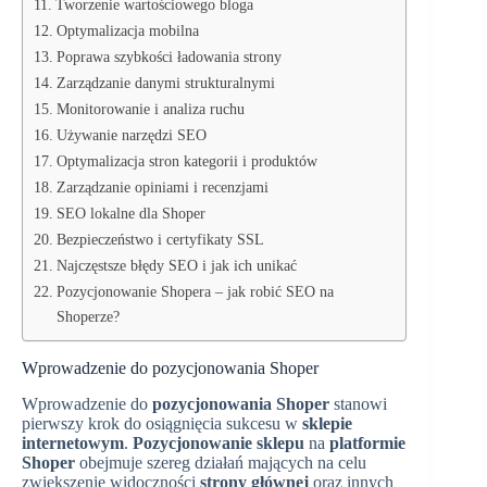
Tworzenie wartościowego bloga
Optymalizacja mobilna
Poprawa szybkości ładowania strony
Zarządzanie danymi strukturalnymi
Monitorowanie i analiza ruchu
Używanie narzędzi SEO
Optymalizacja stron kategorii i produktów
Zarządzanie opiniami i recenzjami
SEO lokalne dla Shoper
Bezpieczeństwo i certyfikaty SSL
Najczęstsze błędy SEO i jak ich unikać
Pozycjonowanie Shopera – jak robić SEO na
Shoperze?
Wprowadzenie do pozycjonowania Shoper
Wprowadzenie do
pozycjonowania Shoper
stanowi
pierwszy krok do osiągnięcia sukcesu w
sklepie
internetowym
.
Pozycjonowanie sklepu
na
platformie
Shoper
obejmuje szereg działań mających na celu
zwiększenie widoczności
strony głównej
oraz innych