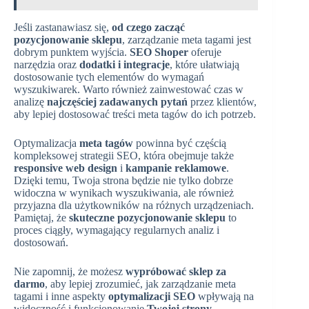
Jeśli zastanawiasz się,
od czego zacząć
pozycjonowanie sklepu
, zarządzanie meta tagami jest
dobrym punktem wyjścia.
SEO Shoper
oferuje
narzędzia oraz
dodatki i integracje
, które ułatwiają
dostosowanie tych elementów do wymagań
wyszukiwarek. Warto również zainwestować czas w
analizę
najczęściej zadawanych pytań
przez klientów,
aby lepiej dostosować treści meta tagów do ich potrzeb.
Optymalizacja
meta tagów
powinna być częścią
kompleksowej strategii SEO, która obejmuje także
responsive web design
i
kampanie reklamowe
.
Dzięki temu, Twoja strona będzie nie tylko dobrze
widoczna w wynikach wyszukiwania, ale również
przyjazna dla użytkowników na różnych urządzeniach.
Pamiętaj, że
skuteczne pozycjonowanie sklepu
to
proces ciągły, wymagający regularnych analiz i
dostosowań.
Nie zapomnij, że możesz
wypróbować sklep za
darmo
, aby lepiej zrozumieć, jak zarządzanie meta
tagami i inne aspekty
optymalizacji SEO
wpływają na
widoczność i funkcjonowanie
Twojej strony
.