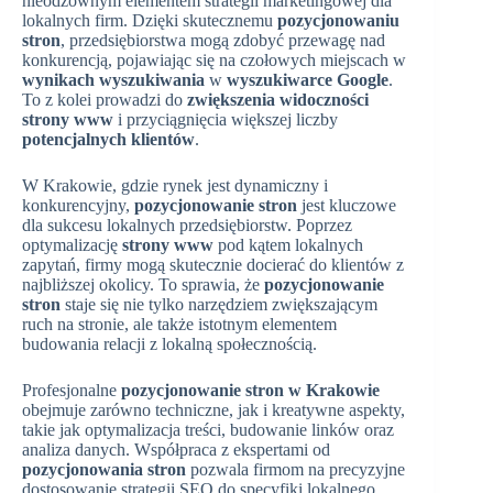
nieodzownym elementem strategii marketingowej dla
lokalnych firm. Dzięki skutecznemu
pozycjonowaniu
stron
, przedsiębiorstwa mogą zdobyć przewagę nad
konkurencją, pojawiając się na czołowych miejscach w
wynikach wyszukiwania
w
wyszukiwarce Google
.
To z kolei prowadzi do
zwiększenia widoczności
strony www
i przyciągnięcia większej liczby
potencjalnych klientów
.
W Krakowie, gdzie rynek jest dynamiczny i
konkurencyjny,
pozycjonowanie stron
jest kluczowe
dla sukcesu lokalnych przedsiębiorstw. Poprzez
optymalizację
strony www
pod kątem lokalnych
zapytań, firmy mogą skutecznie docierać do klientów z
najbliższej okolicy. To sprawia, że
pozycjonowanie
stron
staje się nie tylko narzędziem zwiększającym
ruch na stronie, ale także istotnym elementem
budowania relacji z lokalną społecznością.
Profesjonalne
pozycjonowanie stron w Krakowie
obejmuje zarówno techniczne, jak i kreatywne aspekty,
takie jak optymalizacja treści, budowanie linków oraz
analiza danych. Współpraca z ekspertami od
pozycjonowania stron
pozwala firmom na precyzyjne
dostosowanie strategii SEO do specyfiki lokalnego