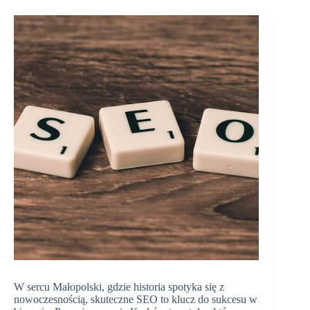
W sercu Małopolski, gdzie historia spotyka się z
nowoczesnością, skuteczne SEO to klucz do sukcesu w