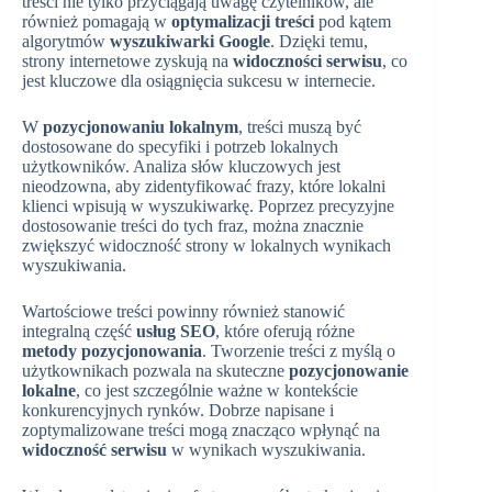
treści nie tylko przyciągają uwagę czytelników, ale
również pomagają w
optymalizacji treści
pod kątem
algorytmów
wyszukiwarki Google
. Dzięki temu,
strony internetowe zyskują na
widoczności serwisu
, co
jest kluczowe dla osiągnięcia sukcesu w internecie.
W
pozycjonowaniu lokalnym
, treści muszą być
dostosowane do specyfiki i potrzeb lokalnych
użytkowników. Analiza słów kluczowych jest
nieodzowna, aby zidentyfikować frazy, które lokalni
klienci wpisują w wyszukiwarkę. Poprzez precyzyjne
dostosowanie treści do tych fraz, można znacznie
zwiększyć widoczność strony w lokalnych wynikach
wyszukiwania.
Wartościowe treści powinny również stanowić
integralną część
usług SEO
, które oferują różne
metody pozycjonowania
. Tworzenie treści z myślą o
użytkownikach pozwala na skuteczne
pozycjonowanie
lokalne
, co jest szczególnie ważne w kontekście
konkurencyjnych rynków. Dobrze napisane i
zoptymalizowane treści mogą znacząco wpłynąć na
widoczność serwisu
w wynikach wyszukiwania.