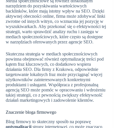
Media społecznościowe są również doskonałym
narzędziem do pozyskiwania wartościowych
backlinków, które mają istotny wpływ na SEO. Dzięki
aktywnej obecności online, firma może zdobywać linki
zwrotne od innych witryn, co wzmacnia jej pozycję w
wyszukiwarkach. Aby przekonać się o efektywności tej
strategii, warto sprawdzić analizy ruchu i zasięgu w
mediach społecznościowych, które często są dostępne
w narzędziach oferowanych przez agencje SEO.
Skuteczna strategia w mediach społecznościowych
powinna obejmować również optymalizację treści pod
kątem fraz kluczowych, co dodatkowo wspiera
działania SEO. Dla firmy z Krakowa, odpowiednie
targetowanie lokalnych fraz może przyciągnąć więcej
użytkowników zainteresowanych konkretnymi
produktami i usługami. Współpraca z profesjonalną
agencją SEO może pomóc w opracowaniu i wdrożeniu
takiej strategii, co z pewnością zwiększy efektywność
działań marketingowych i zadowolenie klientów.
Znaczenie bloga firmowego
Blog firmowy to skuteczny sposób na poprawę
optymalizacji
strony internetowej, co może znacząco