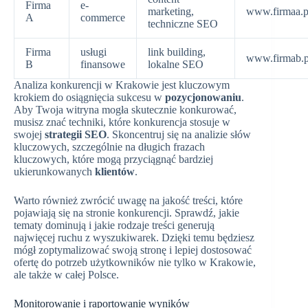
Firma
e-
marketing,
www.firmaa.p
A
commerce
techniczne SEO
Firma
usługi
link building,
www.firmab.p
B
finansowe
lokalne SEO
Analiza konkurencji w Krakowie jest kluczowym
krokiem do osiągnięcia sukcesu w
pozycjonowaniu
.
Aby Twoja witryna mogła skutecznie konkurować,
musisz znać techniki, które konkurencja stosuje w
swojej
strategii SEO
. Skoncentruj się na analizie słów
kluczowych, szczególnie na długich frazach
kluczowych, które mogą przyciągnąć bardziej
ukierunkowanych
klientów
.
Warto również zwrócić uwagę na jakość treści, które
pojawiają się na stronie konkurencji. Sprawdź, jakie
tematy dominują i jakie rodzaje treści generują
najwięcej ruchu z wyszukiwarek. Dzięki temu będziesz
mógł zoptymalizować swoją stronę i lepiej dostosować
ofertę do potrzeb użytkowników nie tylko w Krakowie,
ale także w całej Polsce.
Monitorowanie i raportowanie wyników