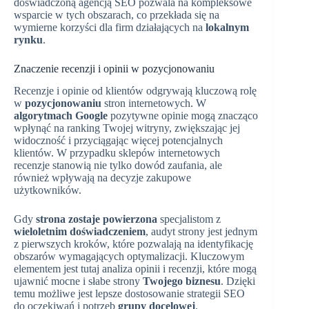
doświadczoną agencją SEO pozwala na kompleksowe
wsparcie w tych obszarach, co przekłada się na
wymierne korzyści dla firm działających na
lokalnym
rynku
.
Znaczenie recenzji i opinii w pozycjonowaniu
Recenzje i opinie od klientów odgrywają kluczową rolę
w
pozycjonowaniu
stron internetowych. W
algorytmach Google
pozytywne opinie mogą znacząco
wpłynąć na ranking Twojej witryny, zwiększając jej
widoczność i przyciągając więcej potencjalnych
klientów. W przypadku sklepów internetowych
recenzje stanowią nie tylko dowód zaufania, ale
również wpływają na decyzje zakupowe
użytkowników.
Gdy
strona zostaje powierzona
specjalistom z
wieloletnim doświadczeniem
, audyt strony jest jednym
z pierwszych kroków, które pozwalają na identyfikację
obszarów wymagających optymalizacji. Kluczowym
elementem jest tutaj analiza opinii i recenzji, które mogą
ujawnić mocne i słabe strony
Twojego biznesu
. Dzięki
temu możliwe jest lepsze dostosowanie strategii SEO
do oczekiwań i potrzeb
grupy docelowej
.