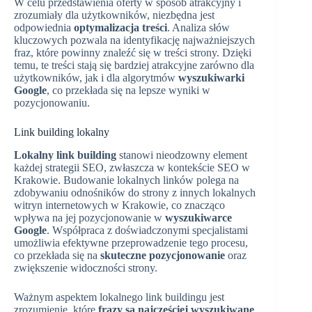
W celu przedstawienia oferty w sposób atrakcyjny i
zrozumiały dla użytkowników, niezbędna jest
odpowiednia
optymalizacja treści
. Analiza słów
kluczowych pozwala na identyfikację najważniejszych
fraz, które powinny znaleźć się w treści strony. Dzięki
temu, te treści stają się bardziej atrakcyjne zarówno dla
użytkowników, jak i dla algorytmów
wyszukiwarki
Google
, co przekłada się na lepsze wyniki w
pozycjonowaniu.
Link building lokalny
Lokalny link building
stanowi nieodzowny element
każdej strategii SEO, zwłaszcza w kontekście SEO w
Krakowie. Budowanie lokalnych linków polega na
zdobywaniu odnośników do strony z innych lokalnych
witryn internetowych w Krakowie, co znacząco
wpływa na jej pozycjonowanie w
wyszukiwarce
Google
. Współpraca z doświadczonymi specjalistami
umożliwia efektywne przeprowadzenie tego procesu,
co przekłada się na
skuteczne pozycjonowanie
oraz
zwiększenie widoczności strony.
Ważnym aspektem lokalnego link buildingu jest
zrozumienie, które
frazy są najczęściej wyszukiwane