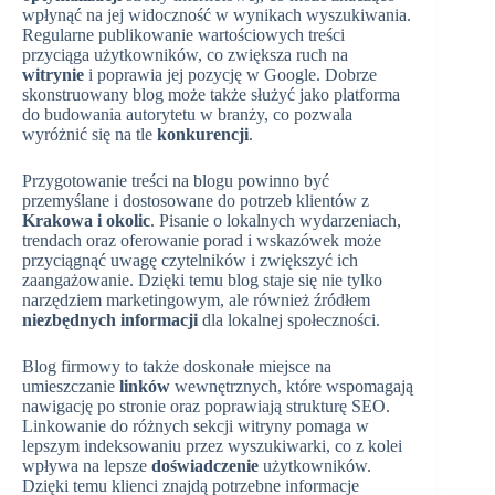
wpłynąć na jej widoczność w wynikach wyszukiwania.
Regularne publikowanie wartościowych treści
przyciąga użytkowników, co zwiększa ruch na
witrynie
i poprawia jej pozycję w Google. Dobrze
skonstruowany blog może także służyć jako platforma
do budowania autorytetu w branży, co pozwala
wyróżnić się na tle
konkurencji
.
Przygotowanie treści na blogu powinno być
przemyślane i dostosowane do potrzeb klientów z
Krakowa i okolic
. Pisanie o lokalnych wydarzeniach,
trendach oraz oferowanie porad i wskazówek może
przyciągnąć uwagę czytelników i zwiększyć ich
zaangażowanie. Dzięki temu blog staje się nie tylko
narzędziem marketingowym, ale również źródłem
niezbędnych informacji
dla lokalnej społeczności.
Blog firmowy to także doskonałe miejsce na
umieszczanie
linków
wewnętrznych, które wspomagają
nawigację po stronie oraz poprawiają strukturę SEO.
Linkowanie do różnych sekcji witryny pomaga w
lepszym indeksowaniu przez wyszukiwarki, co z kolei
wpływa na lepsze
doświadczenie
użytkowników.
Dzięki temu klienci znajdą potrzebne informacje