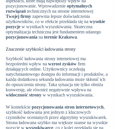
aspektach, które mają największy wpływ na
pozycjonowanie. Wprowadzenie
optymalnych
rozwiązań
technicznych na stronie internetowej
Twojej firmy
zapewnia lepsze doświadczenia
użytkowników, co w efekcie przekłada się na
wysokie
pozycje
w wynikach wyszukiwania. Skuteczna
optymalizacja techniczna jest fundamentem udanego
pozycjonowania
na
terenie Krakowa
.
Znaczenie szybkości ładowania strony
Szybkość ładowania strony internetowej ma
bezpośredni wpływ na
wzrost zysków
firm
działających online. Użytkownicy oczekują
natychmiastowego dostępu do informacji i produktów, a
każda dodatkowa sekunda ładowania może skłonić ich
do opuszczenia strony. Taka sytuacja nie tylko obniża
konwersję, ale również negatywnie wpływa na
widoczność strony
w wynikach wyszukiwania.
W kontekście
pozycjonowania stron internetowych
,
szybkość ładowania jest jednym z kluczowych
czynników ocenianych przez algorytmy wyszukiwarek.
Strona ładowana szybko ma większe szanse na wysokie
pozycje w
wyszukiwarce
, co z kolei przekłada się na