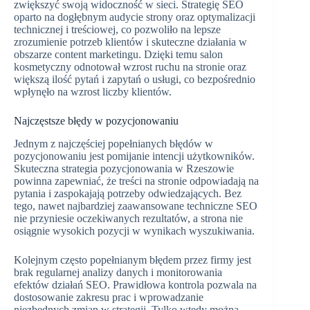
zwiększyć swoją widoczność w sieci. Strategię SEO
oparto na dogłębnym audycie strony oraz optymalizacji
technicznej i treściowej, co pozwoliło na lepsze
zrozumienie potrzeb klientów i skuteczne działania w
obszarze content marketingu. Dzięki temu salon
kosmetyczny odnotował wzrost ruchu na stronie oraz
większą ilość pytań i zapytań o usługi, co bezpośrednio
wpłynęło na wzrost liczby klientów.
Najczęstsze błędy w pozycjonowaniu
Jednym z najczęściej popełnianych błędów w
pozycjonowaniu jest pomijanie intencji użytkowników.
Skuteczna strategia pozycjonowania w Rzeszowie
powinna zapewniać, że treści na stronie odpowiadają na
pytania i zaspokajają potrzeby odwiedzających. Bez
tego, nawet najbardziej zaawansowane techniczne SEO
nie przyniesie oczekiwanych rezultatów, a strona nie
osiągnie wysokich pozycji w wynikach wyszukiwania.
Kolejnym często popełnianym błędem przez firmy jest
brak regularnej analizy danych i monitorowania
efektów działań SEO. Prawidłowa kontrola pozwala na
dostosowanie zakresu prac i wprowadzanie
niezbędnych zmian w strategii. Tylko wtedy można