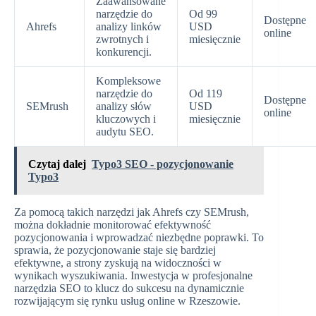
Zaawansowane
narzędzie do
Od 99
Dostępne
Ahrefs
analizy linków
USD
online
zwrotnych i
miesięcznie
konkurencji.
Kompleksowe
narzędzie do
Od 119
Dostępne
SEMrush
analizy słów
USD
online
kluczowych i
miesięcznie
audytu SEO.
Czytaj dalej
Typo3 SEO - pozycjonowanie
Typo3
Za pomocą takich narzędzi jak Ahrefs czy SEMrush,
można dokładnie monitorować efektywność
pozycjonowania i wprowadzać niezbędne poprawki. To
sprawia, że pozycjonowanie staje się bardziej
efektywne, a strony zyskują na widoczności w
wynikach wyszukiwania. Inwestycja w profesjonalne
narzędzia SEO to klucz do sukcesu na dynamicznie
rozwijającym się rynku usług online w Rzeszowie.