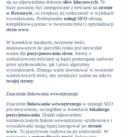
się na odpowiednim doborze
słów kluczowych
. Te
frazy powinny być zintegrowane z treściami na
stronie
w Rzeszowie
, co zwiększy jej widoczność w wynikach
wyszukiwania. Profesjonalne
usługi SEO
oferują
kompleksową pomoc w tworzeniu treści i optymalizacji
stron www
.
W kontekście lokalnym, tworzenie treści
dostosowanych do specyfiki rynku jest niezwykle
ważne dla
pozycjonowania stron
. Strony z
wartościowymi treściami są lepiej postrzegane zarówno
przez użytkowników, jak i przez algorytmy
wyszukiwarek. Dlatego warto inwestować w tworzenie
wartościowych treści, aby zwiększyć szanse na sukces
twojej strony
.
Znaczenie linkowania wewnętrznego
Znaczenie
linkowania wewnętrznego
w strategii SEO
jest nieocenione, szczególnie w kontekście
lokalnego
pozycjonowania
. Dzięki odpowiednio
rozmieszczonym linkom wewnętrznym, użytkownicy i
wyszukiwarki mogą lepiej nawigować po
stronie
www
. To pozytywnie wpływa na jej widoczność. W
połączeniu z
optymalizacją treści
, linkowanie