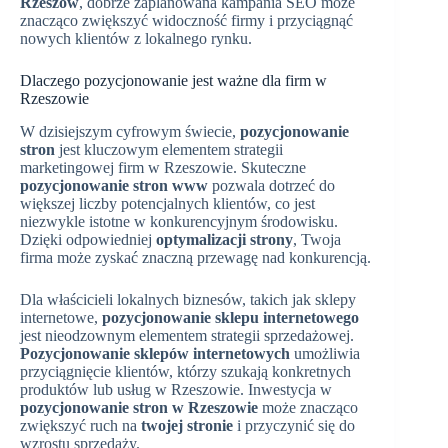
Rzeszów
, dobrze zaplanowana kampania SEO może
znacząco zwiększyć widoczność firmy i przyciągnąć
nowych klientów z lokalnego rynku.
Dlaczego pozycjonowanie jest ważne dla firm w
Rzeszowie
W dzisiejszym cyfrowym świecie,
pozycjonowanie
stron
jest kluczowym elementem strategii
marketingowej firm w Rzeszowie. Skuteczne
pozycjonowanie stron www
pozwala dotrzeć do
większej liczby potencjalnych klientów, co jest
niezwykle istotne w konkurencyjnym środowisku.
Dzięki odpowiedniej
optymalizacji strony
, Twoja
firma może zyskać znaczną przewagę nad konkurencją.
Dla właścicieli lokalnych biznesów, takich jak sklepy
internetowe,
pozycjonowanie sklepu internetowego
jest nieodzownym elementem strategii sprzedażowej.
Pozycjonowanie sklepów internetowych
umożliwia
przyciągnięcie klientów, którzy szukają konkretnych
produktów lub usług w Rzeszowie. Inwestycja w
pozycjonowanie stron w Rzeszowie
może znacząco
zwiększyć ruch na
twojej stronie
i przyczynić się do
wzrostu sprzedaży.