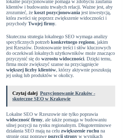
lokalne pozycjonowanie pomaga w zdobyciu zaufania
klientów i budowaniu trwałych relacji. Ważne jest, aby
zrozumieć, że
koszt pozycjonowania
jest inwestycją,
która zwróci się poprzez zwiększenie widoczności i
przychody
Twojej firmy
.
Skuteczna strategia lokalnego SEO wymaga analizy
specyficznych potrzeb
konkretnego regionu
, jakim
jest Rzeszów. Dostosowanie treści i słów kluczowych
do oczekiwań lokalnych użytkowników może znacząco
przyczynić się do
wzrostu widoczności
. Dzięki temu,
firma może zwiększyć szanse na przyciągnięcie
większej liczby klientów
, którzy aktywnie poszukują
jej usług lub produktów w okolicy.
Czytaj dalej
Pozycjonowanie Kraków -
skuteczne SEO w Krakowie
Lokalne SEO w Rzeszowie nie tylko poprawia
widoczność firmy
, ale także pomaga w budowaniu
silnej pozycji na rynku regionalnym. Długoterminowe
działania SEO mają na celu
zwiększenie ruchu
na
stronie oraz poprawę
pozycji strony
w wynikach