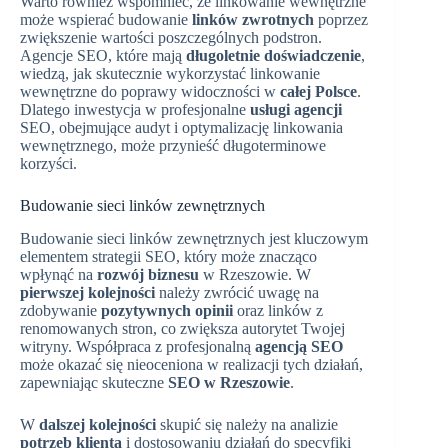
Warto również wspomnieć, że linkowanie wewnętrzne
może wspierać budowanie
linków zwrotnych
poprzez
zwiększenie wartości poszczególnych podstron.
Agencje SEO, które mają
długoletnie doświadczenie
,
wiedzą, jak skutecznie wykorzystać linkowanie
wewnętrzne do poprawy widoczności w
całej Polsce
.
Dlatego inwestycja w profesjonalne
usługi agencji
SEO, obejmujące audyt i optymalizację linkowania
wewnętrznego, może przynieść długoterminowe
korzyści.
Budowanie sieci linków zewnętrznych
Budowanie sieci linków zewnętrznych jest kluczowym
elementem strategii SEO, który może znacząco
wpłynąć na
rozwój biznesu
w Rzeszowie. W
pierwszej kolejności
należy zwrócić uwagę na
zdobywanie
pozytywnych opinii
oraz linków z
renomowanych stron, co zwiększa autorytet Twojej
witryny. Współpraca z profesjonalną
agencją SEO
może okazać się nieoceniona w realizacji tych działań,
zapewniając skuteczne
SEO w Rzeszowie
.
W
dalszej kolejności
skupić się należy na analizie
potrzeb klienta
i dostosowaniu działań do specyfiki