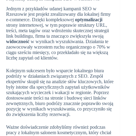
Jednym z przykładów udanej kampanii SEO w
Rzeszowie jest projekt zrealizowany dla lokalnej firmy
e-commerce. Dzięki kompleksowej
optymalizacji
strony internetowej, w tym poprawie struktury URL,
treści, meta tagów oraz wdrożeniu skutecznej strategii
link buildingu, firma ta znacząco zwiększyła swoją
widoczność
w wynikach wyszukiwania. Działania te
zaowocowały wzrostem ruchu organicznego o 70% w
ciągu sześciu miesięcy, co przekładało się na większą
liczbę zapytań od klientów.
Kolejnym sukcesem było wsparcie lokalnego biura
podróży w działaniach związanych z SEO. Zespół
ekspertów skupił się na analizie słów kluczowych, które
były istotne dla specyficznych zapytań użytkowników
szukających wycieczek i wakacji w regionie. Poprzez
dostosowanie treści na stronie i budowę sieci linków
zewnętrznych, biuro podróży znacznie poprawiło swoją
pozycję w wynikach wyszukiwania, co przyczyniło się
do zwiększenia liczby rezerwacji.
Ważne doświadczenie zdobyliśmy również podczas
pracy z lokalnym salonem kosmetycznym, który chciał