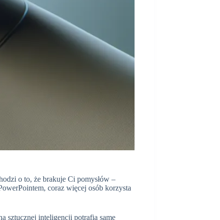
chodzi o to, że brakuje Ci pomysłów –
 PowerPointem, coraz więcej osób korzysta
a sztucznej inteligencji potrafią same