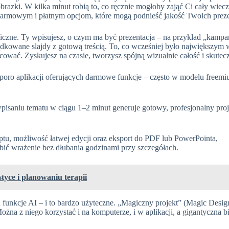
brazki. W kilka minut robią to, co ręcznie mogłoby zająć Ci cały wie
 darmowym i płatnym opcjom, które mogą podnieść jakość Twoich preze
iczne. Ty wpisujesz, o czym ma być prezentacja – na przykład „kamp
dkowane slajdy z gotową treścią. To, co wcześniej było największym w
racować. Zyskujesz na czasie, tworzysz spójną wizualnie całość i skute
e sporo aplikacji oferujących darmowe funkcje – często w modelu freemi
isaniu tematu w ciągu 1–2 minut generuje gotowy, profesjonalny projek
tu, możliwość łatwej edycji oraz eksport do PDF lub PowerPointa,
obić wrażenie bez dłubania godzinami przy szczegółach.
tyce i planowaniu terapii
unkcje AI – i to bardzo użyteczne. „Magiczny projekt” (Magic Design)
ożna z niego korzystać i na komputerze, i w aplikacji, a gigantyczna bibl