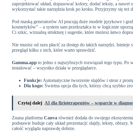
zaprojektować układ, dopasować kolory, dodać teksty, a nawet o
wykorzystać takie narzędzia krok po kroku. Przyjrzymy się też
Pod maską generatorów AI pracują duże modele językowe i graf
kosmetyków” – a system sam przekształca to w logicznie uporzą
Ci szkic, wizualną strukturę i sugestie, które możesz łatwo dop
Nie musisz od razu płacić za dostęp do takich narzędzi. Istniej
przegląd kilku z nich, które warto sprawdzić.
Gamma.app
to jedno z najszybszych rozwiązań tego typu. Po wp
instalować – wszystko działa w przeglądarce.
Funkcje:
Automatyczne tworzenie slajdów i stron z promp
Dla kogo:
Świetna opcja dla tych, którzy chcą szybko zr
Czytaj dalej
AI dla fizjoterapeutów – wsparcie w diagnos
Znana platforma
Canva
również dodała do swojego ekosystemu f
podstawie buduje cały układ prezentacji: slajdy, teksty, obrazy. M
całość wygląda naprawdę dobrze.