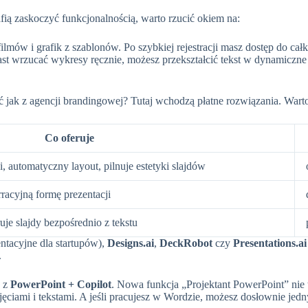
afią zaskoczyć funkcjonalnością, warto rzucić okiem na:
ilmów i grafik z szablonów. Po szybkiej rejestracji masz dostęp do ca
st wrzucać wykresy ręcznie, możesz przekształcić tekst w dynamiczne d
ć jak z agencji brandingowej? Tutaj wchodzą płatne rozwiązania. Warto 
Co oferuje
, automatyczny layout, pilnuje estetyki slajdów
rracyjną formę prezentacji
je slajdy bezpośrednio z tekstu
ntacyjne dla startupów),
Designs.ai
,
DeckRobot
czy
Presentations.ai
.
I z
PowerPoint + Copilot
. Nowa funkcja „Projektant PowerPoint” nie t
jęciami i tekstami. A jeśli pracujesz w Wordzie, możesz dosłownie je