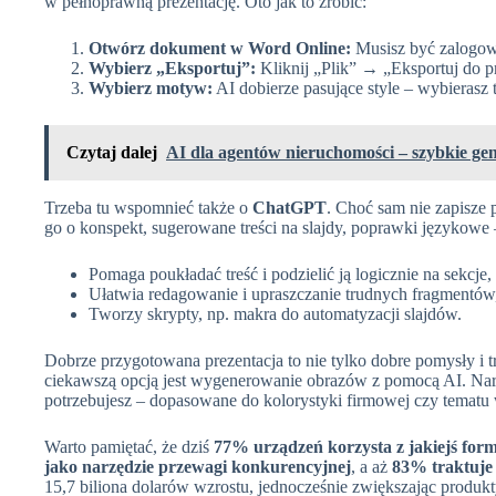
w pełnoprawną prezentację. Oto jak to zrobić:
Otwórz dokument w Word Online:
Musisz być zalogow
Wybierz „Eksportuj”:
Kliknij „Plik” → „Eksportuj do p
Wybierz motyw:
AI dobierze pasujące style – wybierasz 
Czytaj dalej
AI dla agentów nieruchomości – szybkie gene
Trzeba tu wspomnieć także o
ChatGPT
. Choć sam nie zapisze 
go o konspekt, sugerowane treści na slajdy, poprawki językow
Pomaga poukładać treść i podzielić ją logicznie na sekcje,
Ułatwia redagowanie i upraszczanie trudnych fragmentów
Tworzy skrypty, np. makra do automatyzacji slajdów.
Dobrze przygotowana prezentacja to nie tylko dobre pomysły i tr
ciekawszą opcją jest wygenerowanie obrazów z pomocą AI. Narz
potrzebujesz – dopasowane do kolorystyki firmowej czy tematu 
Warto pamiętać, że dziś
77% urządzeń korzysta z jakiejś for
jako narzędzie przewagi konkurencyjnej
, a aż
83% traktuje 
15,7 biliona dolarów wzrostu, jednocześnie zwiększając prod