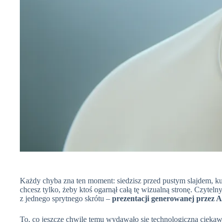
Każdy chyba zna ten moment: siedzisz przed pustym slajdem, kur
chcesz tylko, żeby ktoś ogarnął całą tę wizualną stronę. Czyte
z jednego sprytnego skrótu –
prezentacji generowanej przez A
To, co jeszcze chwilę temu wydawało się technologiczną ciekawost