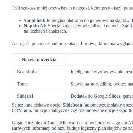
Jeśli szukasz mniej oczywistych narzędzi, które przy okazji potr
Simplified:
Intuicyjna platfoma do generowania slajdów, f
Napkin AI:
Specjalizuje się w wizualizacji danych. Zamia
na liczbach i analizach.
A co, jeśli pracujesz nad prezentacją firmową, która ma wygląda
Nazwa narzędzia
Beautiful.ai
Inteligentne wyrównywanie treści
Tome
Stawia na storytelling, tworzy na
SlidesAI
Dodatek do Google Slides, generu
Są też inne ciekawe opcje:
Slidebean
(automatyzuje slajdy preze
CRM-ami, funkcje analityczne czy rozbudowane opcje eksportu
Giganci też nie próżnują. Microsoft ostro wchodzi w segment A
surowych informacji od razu buduje logiczny plan slajdów ze zd