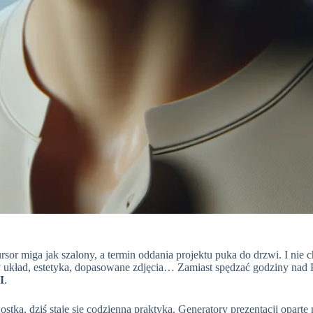
sor miga jak szalony, a termin oddania projektu puka do drzwi. I nie 
lny układ, estetyka, dopasowane zdjęcia… Zamiast spędzać godziny nad
I
.
ką, dziś staje się codzienną praktyką. Generatory prezentacji oparte n