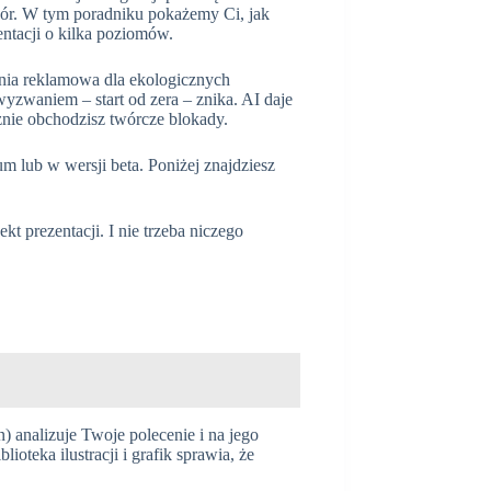
czór. W tym poradniku pokażemy Ci, jak
ntacji o kilka poziomów.
ania reklamowa dla ekologicznych
yzwaniem – start od zera – znika. AI daje
cznie obchodzisz twórcze blokady.
um lub w wersji beta. Poniżej znajdziesz
t prezentacji. I nie trzeba niczego
 analizuje Twoje polecenie i na jego
ioteka ilustracji i grafik sprawia, że