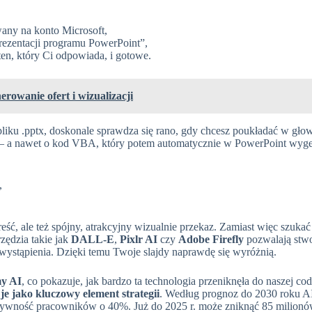
any na konto Microsoft,
rezentacji programu PowerPoint”,
ten, który Ci odpowiada, i gotowe.
rowanie ofert i wizualizacji
pliku .pptx, doskonale sprawdza się rano, gdy chcesz poukładać w głow
e – a nawet o kod VBA, który potem automatycznie w PowerPoint wyge
,
eść, ale też spójny, atrakcyjny wizualnie przekaz. Zamiast więc szuka
ędzia takie jak
DALL-E
,
Pixlr AI
czy
Adobe Firefly
pozwalają stwor
wystąpienia. Dzięki temu Twoje slajdy naprawdę się wyróżnią.
my AI
, co pokazuje, jak bardzo ta technologia przeniknęła do naszej co
je jako kluczowy element strategii
. Według prognoz do 2030 roku A
uktywność pracowników o 40%. Już do 2025 r. może zniknąć 85 milion