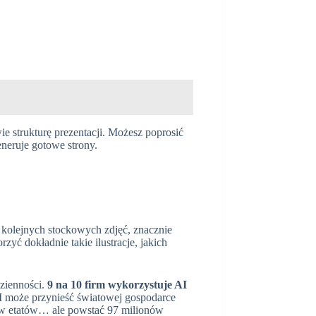
ie strukturę prezentacji. Możesz poprosić
neruje gotowe strony.
ć kolejnych stockowych zdjęć, znacznie
zyć dokładnie takie ilustracje, jakich
dzienności.
9 na 10 firm wykorzystuje AI
I może przynieść światowej gospodarce
ów etatów… ale powstać 97 milionów